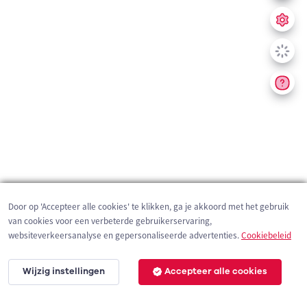
Door op 'Accepteer alle cookies' te klikken, ga je akkoord met het gebruik
van cookies voor een verbeterde gebruikerservaring,
websiteverkeersanalyse en gepersonaliseerde advertenties.
Cookiebeleid
Wijzig instellingen
Accepteer alle cookies
200 m
©
OpenStreetMap
contributors,
Tracestrack