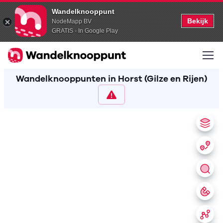
Wandelknooppunt
Bekijk
NodeMapp BV
GRATIS - In Google Play
Wandelknooppunten in Horst (Gilze en Rijen)