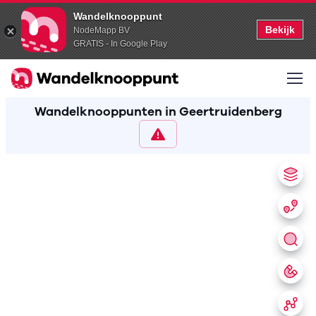
Wandelknooppunt
Bekijk
NodeMapp BV
GRATIS - In Google Play
Wandelknooppunten in Geertruidenberg