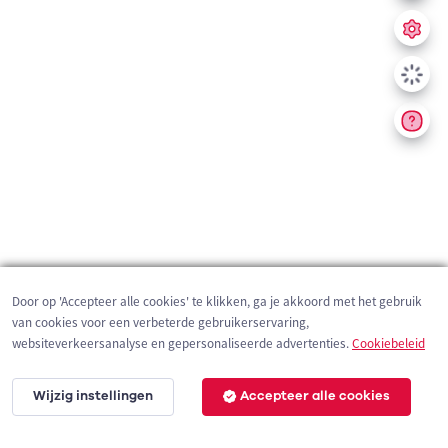
Door op 'Accepteer alle cookies' te klikken, ga je akkoord met het gebruik
van cookies voor een verbeterde gebruikerservaring,
websiteverkeersanalyse en gepersonaliseerde advertenties.
Cookiebeleid
Wijzig instellingen
Accepteer alle cookies
200 m
©
OpenStreetMap
contributors,
Tracestrack