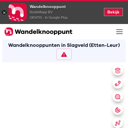
Wandelknooppunt
Bekijk
NodeMapp BV
GRATIS - In Google Play
Wandelknooppunten in Slagveld (Etten-Leur)