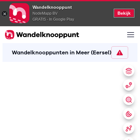
Wandelknooppunt
Bekijk
NodeMapp BV
GRATIS - In Google Play
Wandelknooppunten in Meer (Eersel)