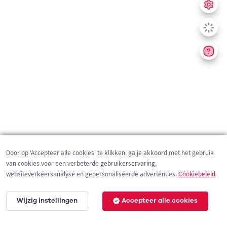
Door op 'Accepteer alle cookies' te klikken, ga je akkoord met het gebruik
van cookies voor een verbeterde gebruikerservaring,
websiteverkeersanalyse en gepersonaliseerde advertenties.
Cookiebeleid
Wijzig instellingen
Accepteer alle cookies
200 m
©
OpenStreetMap
contributors,
Tracestrack