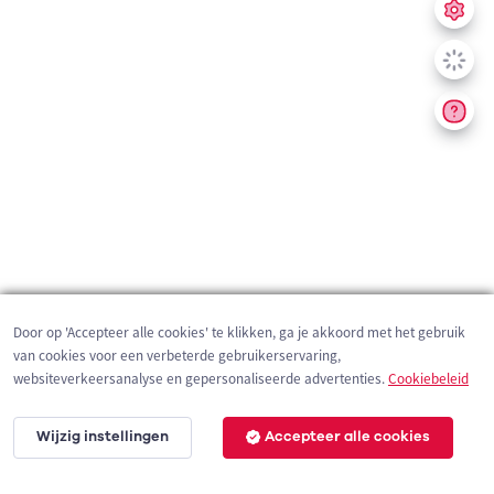
Door op 'Accepteer alle cookies' te klikken, ga je akkoord met het gebruik
van cookies voor een verbeterde gebruikerservaring,
websiteverkeersanalyse en gepersonaliseerde advertenties.
Cookiebeleid
Wijzig instellingen
Accepteer alle cookies
200 m
©
OpenStreetMap
contributors,
Tracestrack