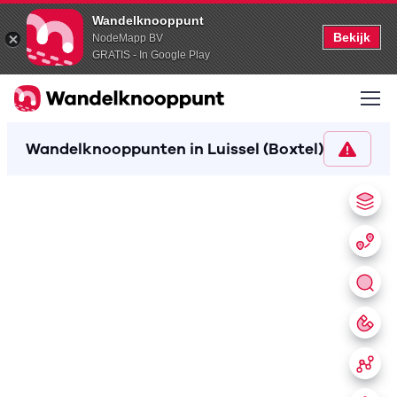
Wandelknooppunt
Bekijk
NodeMapp BV
GRATIS - In Google Play
Wandelknooppunten in Luissel (Boxtel)