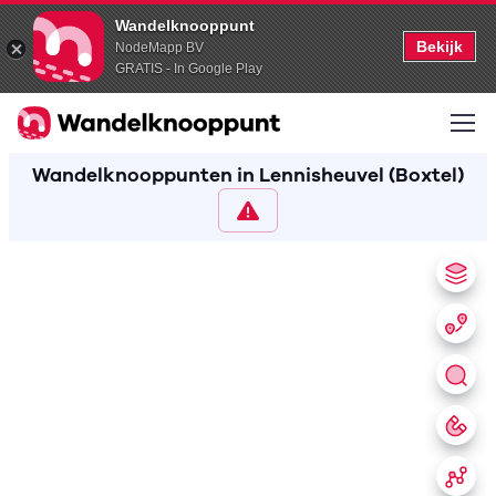
Wandelknooppunt
Bekijk
NodeMapp BV
GRATIS - In Google Play
Wandelknooppunten in Lennisheuvel (Boxtel)