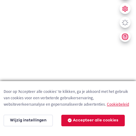
Door op 'Accepteer alle cookies' te klikken, ga je akkoord met het gebruik
van cookies voor een verbeterde gebruikerservaring,
websiteverkeersanalyse en gepersonaliseerde advertenties.
Cookiebeleid
Wijzig instellingen
Accepteer alle cookies
200 m
©
OpenStreetMap
contributors,
Tracestrack