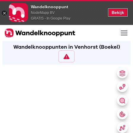
Wandelknooppunt
Bekijk
NodeMapp BV
GRATIS - In Google Play
Wandelknooppunten in Venhorst (Boekel)