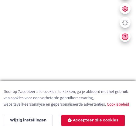
Door op 'Accepteer alle cookies' te klikken, ga je akkoord met het gebruik
van cookies voor een verbeterde gebruikerservaring,
websiteverkeersanalyse en gepersonaliseerde advertenties.
Cookiebeleid
Wijzig instellingen
Accepteer alle cookies
200 m
©
OpenStreetMap
contributors,
Tracestrack