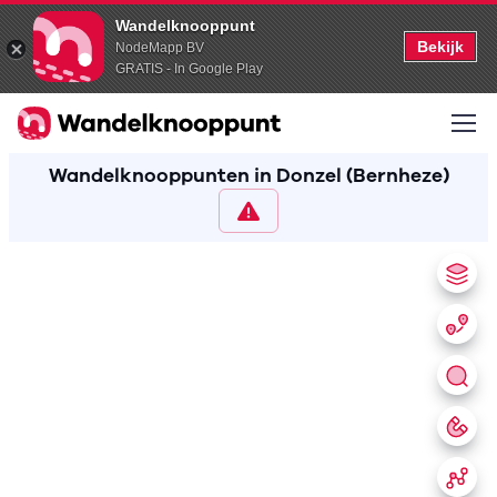
Wandelknooppunt
Bekijk
NodeMapp BV
GRATIS - In Google Play
Wandelknooppunten in Donzel (Bernheze)