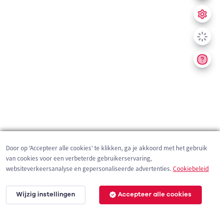
Door op 'Accepteer alle cookies' te klikken, ga je akkoord met het gebruik
van cookies voor een verbeterde gebruikerservaring,
websiteverkeersanalyse en gepersonaliseerde advertenties.
Cookiebeleid
Wijzig instellingen
Accepteer alle cookies
200 m
©
OpenStreetMap
contributors,
Tracestrack