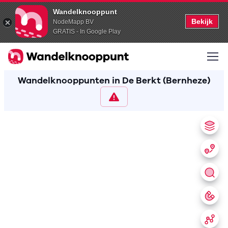
Wandelknooppunt
Bekijk
NodeMapp BV
GRATIS - In Google Play
Wandelknooppunten in De Berkt (Bernheze)