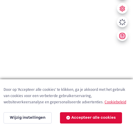
Door op 'Accepteer alle cookies' te klikken, ga je akkoord met het gebruik
van cookies voor een verbeterde gebruikerservaring,
websiteverkeersanalyse en gepersonaliseerde advertenties.
Cookiebeleid
Wijzig instellingen
Accepteer alle cookies
200 m
©
OpenStreetMap
contributors,
Tracestrack