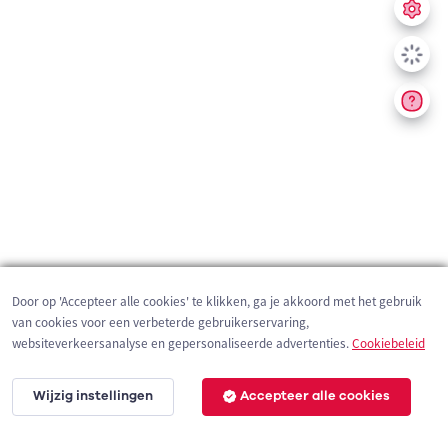
Door op 'Accepteer alle cookies' te klikken, ga je akkoord met het gebruik
van cookies voor een verbeterde gebruikerservaring,
websiteverkeersanalyse en gepersonaliseerde advertenties.
Cookiebeleid
Wijzig instellingen
Accepteer alle cookies
200 m
©
OpenStreetMap
contributors,
Tracestrack