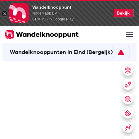
Wandelknooppunt
Bekijk
NodeMapp BV
GRATIS - In Google Play
Wandelknooppunten in Eind (Bergeijk)