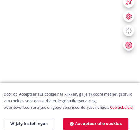
Door op 'Accepteer alle cookies' te klikken, ga je akkoord met het gebruik
van cookies voor een verbeterde gebruikerservaring,
websiteverkeersanalyse en gepersonaliseerde advertenties.
Cookiebeleid
Wijzig instellingen
Accepteer alle cookies
200 m
©
OpenStreetMap
contributors,
Tracestrack