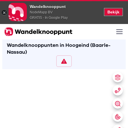
Wandelknooppunt
Bekijk
NodeMapp BV
GRATIS - In Google Play
Wandelknooppunten in Hoogeind (Baarle-
Nassau)