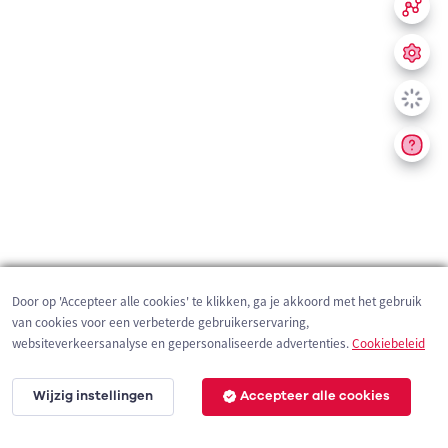
Door op 'Accepteer alle cookies' te klikken, ga je akkoord met het gebruik
van cookies voor een verbeterde gebruikerservaring,
websiteverkeersanalyse en gepersonaliseerde advertenties.
Cookiebeleid
Wijzig instellingen
Accepteer alle cookies
200 m
©
OpenStreetMap
contributors,
Tracestrack