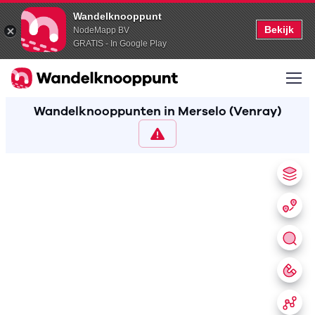
Wandelknooppunt
Bekijk
NodeMapp BV
GRATIS - In Google Play
Wandelknooppunten in Merselo (Venray)