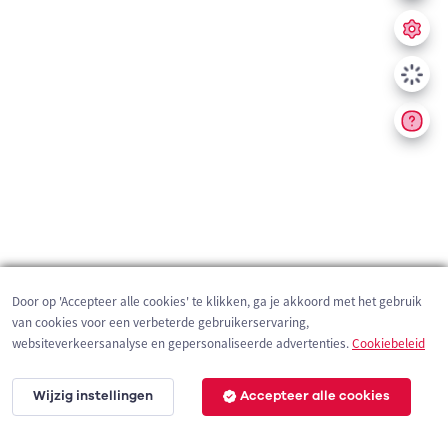
Door op 'Accepteer alle cookies' te klikken, ga je akkoord met het gebruik
van cookies voor een verbeterde gebruikerservaring,
websiteverkeersanalyse en gepersonaliseerde advertenties.
Cookiebeleid
Wijzig instellingen
Accepteer alle cookies
200 m
©
OpenStreetMap
contributors,
Tracestrack