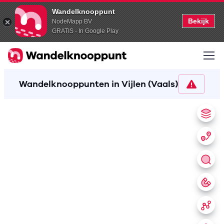
Wandelknooppunt
Bekijk
NodeMapp BV
GRATIS - In Google Play
Wandelknooppunten in Vijlen (Vaals)