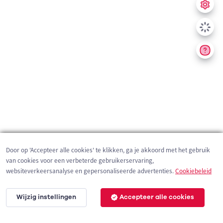
Door op 'Accepteer alle cookies' te klikken, ga je akkoord met het gebruik
van cookies voor een verbeterde gebruikerservaring,
websiteverkeersanalyse en gepersonaliseerde advertenties.
Cookiebeleid
Wijzig instellingen
Accepteer alle cookies
200 m
©
OpenStreetMap
contributors,
Tracestrack