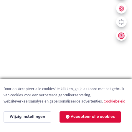
Door op 'Accepteer alle cookies' te klikken, ga je akkoord met het gebruik
van cookies voor een verbeterde gebruikerservaring,
websiteverkeersanalyse en gepersonaliseerde advertenties.
Cookiebeleid
Wijzig instellingen
Accepteer alle cookies
200 m
©
OpenStreetMap
contributors,
Tracestrack