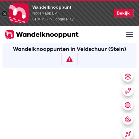
Wandelknooppunt
Bekijk
NodeMapp BV
GRATIS - In Google Play
Wandelknooppunten in Veldschuur (Stein)