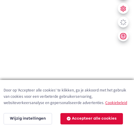
Door op 'Accepteer alle cookies' te klikken, ga je akkoord met het gebruik
van cookies voor een verbeterde gebruikerservaring,
websiteverkeersanalyse en gepersonaliseerde advertenties.
Cookiebeleid
Wijzig instellingen
Accepteer alle cookies
200 m
©
OpenStreetMap
contributors,
Tracestrack