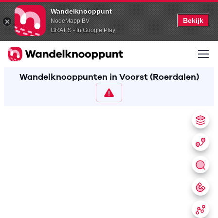
Wandelknooppunt
Bekijk
NodeMapp BV
GRATIS - In Google Play
Wandelknooppunten in Voorst (Roerdalen)