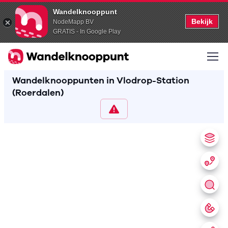
Wandelknooppunt
Bekijk
NodeMapp BV
GRATIS - In Google Play
Wandelknooppunten in Vlodrop-Station
(Roerdalen)