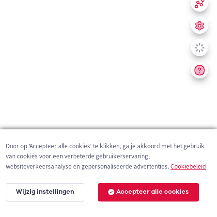
Door op 'Accepteer alle cookies' te klikken, ga je akkoord met het gebruik
van cookies voor een verbeterde gebruikerservaring,
websiteverkeersanalyse en gepersonaliseerde advertenties.
Cookiebeleid
Wijzig instellingen
Accepteer alle cookies
200 m
©
OpenStreetMap
contributors,
Tracestrack