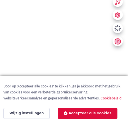
Door op 'Accepteer alle cookies' te klikken, ga je akkoord met het gebruik
van cookies voor een verbeterde gebruikerservaring,
websiteverkeersanalyse en gepersonaliseerde advertenties.
Cookiebeleid
Wijzig instellingen
Accepteer alle cookies
200 m
©
OpenStreetMap
contributors,
Tracestrack