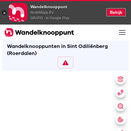
Wandelknooppunt
Bekijk
NodeMapp BV
GRATIS - In Google Play
Wandelknooppunten in Sint Odiliënberg
(Roerdalen)