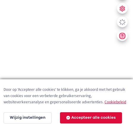
Door op 'Accepteer alle cookies' te klikken, ga je akkoord met het gebruik
van cookies voor een verbeterde gebruikerservaring,
websiteverkeersanalyse en gepersonaliseerde advertenties.
Cookiebeleid
Wijzig instellingen
Accepteer alle cookies
200 m
©
OpenStreetMap
contributors,
Tracestrack