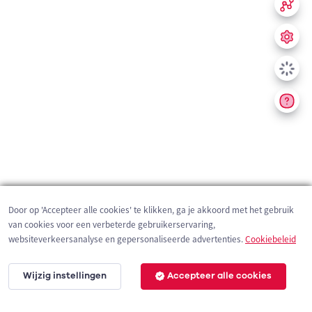
Door op 'Accepteer alle cookies' te klikken, ga je akkoord met het gebruik
van cookies voor een verbeterde gebruikerservaring,
websiteverkeersanalyse en gepersonaliseerde advertenties.
Cookiebeleid
Wijzig instellingen
Accepteer alle cookies
200 m
©
OpenStreetMap
contributors,
Tracestrack