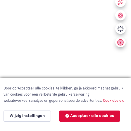
Door op 'Accepteer alle cookies' te klikken, ga je akkoord met het gebruik
van cookies voor een verbeterde gebruikerservaring,
websiteverkeersanalyse en gepersonaliseerde advertenties.
Cookiebeleid
Wijzig instellingen
Accepteer alle cookies
200 m
©
OpenStreetMap
contributors,
Tracestrack