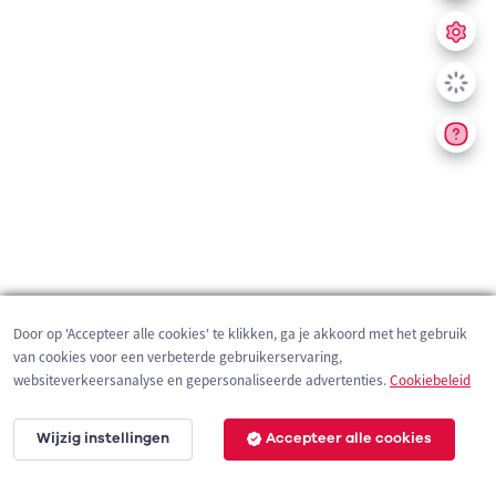
Door op 'Accepteer alle cookies' te klikken, ga je akkoord met het gebruik
van cookies voor een verbeterde gebruikerservaring,
websiteverkeersanalyse en gepersonaliseerde advertenties.
Cookiebeleid
Wijzig instellingen
Accepteer alle cookies
200 m
©
OpenStreetMap
contributors,
Tracestrack