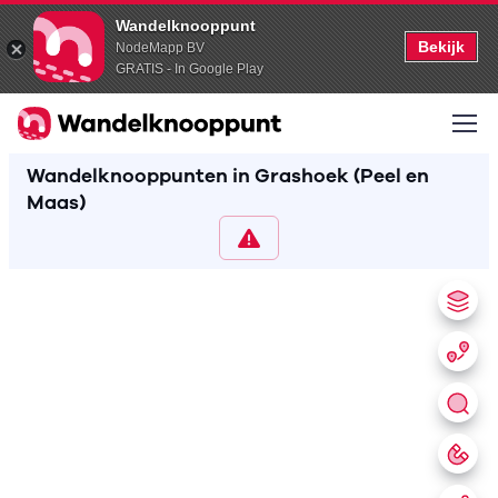
Wandelknooppunt
Bekijk
NodeMapp BV
GRATIS - In Google Play
Wandelknooppunten in Grashoek (Peel en
Maas)