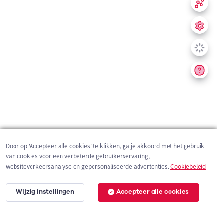
Door op 'Accepteer alle cookies' te klikken, ga je akkoord met het gebruik
van cookies voor een verbeterde gebruikerservaring,
websiteverkeersanalyse en gepersonaliseerde advertenties.
Cookiebeleid
Wijzig instellingen
Accepteer alle cookies
200 m
©
OpenStreetMap
contributors,
Tracestrack