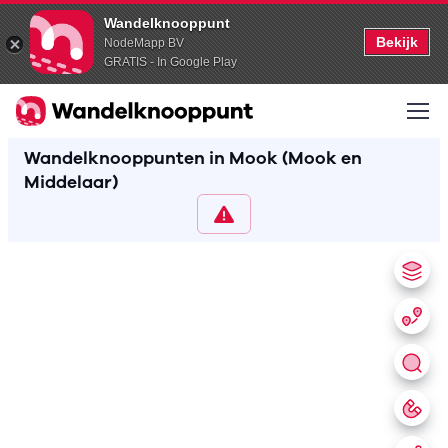
Wandelknooppunt
Bekijk
NodeMapp BV
GRATIS - In Google Play
Wandelknooppunten in Mook (Mook en
Middelaar)