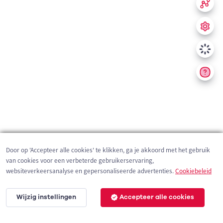
Door op 'Accepteer alle cookies' te klikken, ga je akkoord met het gebruik
van cookies voor een verbeterde gebruikerservaring,
websiteverkeersanalyse en gepersonaliseerde advertenties.
Cookiebeleid
Wijzig instellingen
Accepteer alle cookies
200 m
©
OpenStreetMap
contributors,
Tracestrack