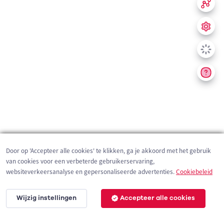
Door op 'Accepteer alle cookies' te klikken, ga je akkoord met het gebruik
van cookies voor een verbeterde gebruikerservaring,
websiteverkeersanalyse en gepersonaliseerde advertenties.
Cookiebeleid
Wijzig instellingen
Accepteer alle cookies
200 m
©
OpenStreetMap
contributors,
Tracestrack