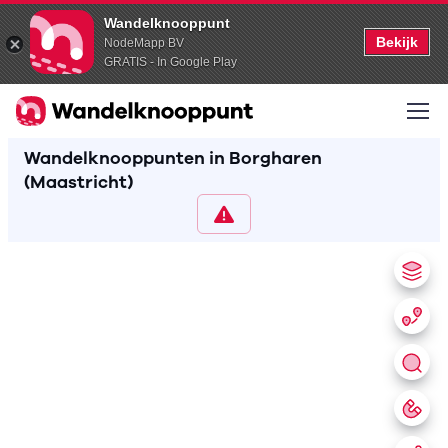
Wandelknooppunt
Bekijk
NodeMapp BV
GRATIS - In Google Play
Wandelknooppunten in Borgharen
(Maastricht)