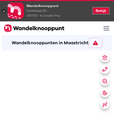
Wandelknooppunt
Bekijk
NodeMapp BV
GRATIS - In Google Play
Wandelknooppunten in Maastricht