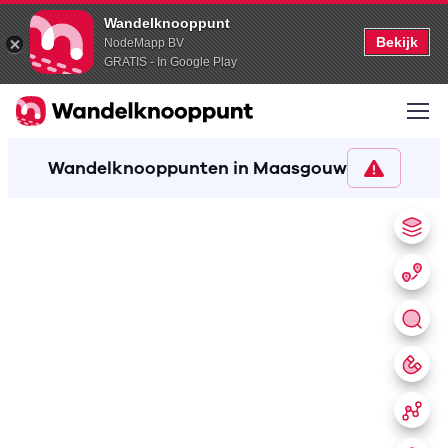
Wandelknooppunt
Bekijk
NodeMapp BV
GRATIS - In Google Play
Wandelknooppunten in Maasgouw