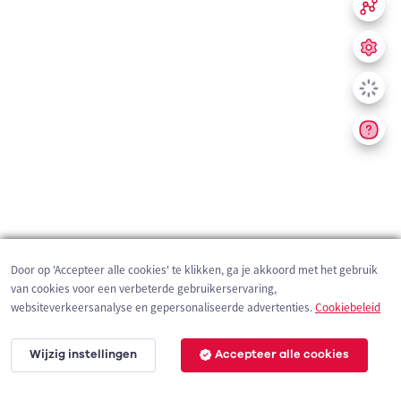
Door op 'Accepteer alle cookies' te klikken, ga je akkoord met het gebruik
van cookies voor een verbeterde gebruikerservaring,
websiteverkeersanalyse en gepersonaliseerde advertenties.
Cookiebeleid
Wijzig instellingen
Accepteer alle cookies
200 m
©
OpenStreetMap
contributors,
Tracestrack