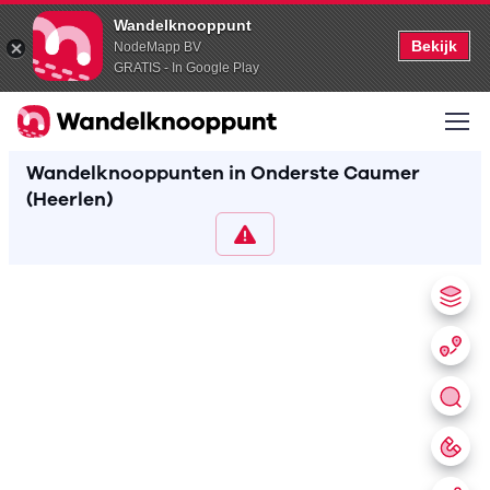
Wandelknooppunt
Bekijk
NodeMapp BV
GRATIS - In Google Play
Wandelknooppunten in Onderste Caumer
(Heerlen)