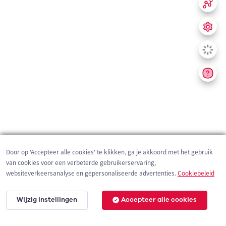
Door op 'Accepteer alle cookies' te klikken, ga je akkoord met het gebruik
van cookies voor een verbeterde gebruikerservaring,
websiteverkeersanalyse en gepersonaliseerde advertenties.
Cookiebeleid
Wijzig instellingen
Accepteer alle cookies
200 m
©
OpenStreetMap
contributors,
Tracestrack