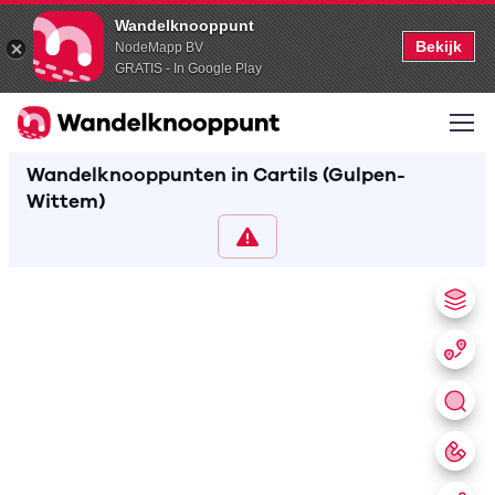
Wandelknooppunt
Bekijk
NodeMapp BV
GRATIS - In Google Play
Wandelknooppunten in Cartils (Gulpen-
Wittem)