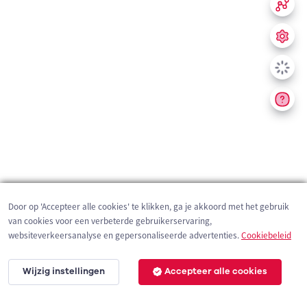
Door op 'Accepteer alle cookies' te klikken, ga je akkoord met het gebruik
van cookies voor een verbeterde gebruikerservaring,
websiteverkeersanalyse en gepersonaliseerde advertenties.
Cookiebeleid
Wijzig instellingen
Accepteer alle cookies
200 m
©
OpenStreetMap
contributors,
Tracestrack