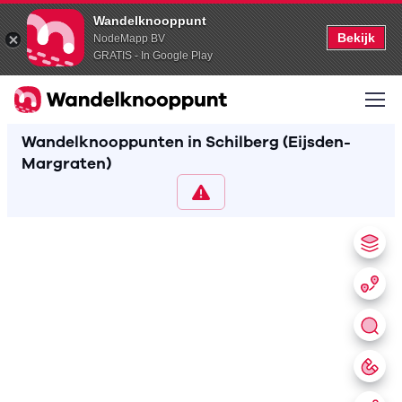
Wandelknooppunt
Bekijk
NodeMapp BV
GRATIS - In Google Play
Wandelknooppunten in Schilberg (Eijsden-
Margraten)