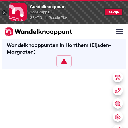
Wandelknooppunt
Bekijk
NodeMapp BV
GRATIS - In Google Play
Wandelknooppunten in Honthem (Eijsden-
Margraten)