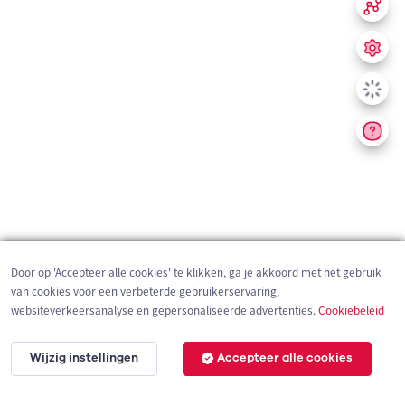
Door op 'Accepteer alle cookies' te klikken, ga je akkoord met het gebruik
van cookies voor een verbeterde gebruikerservaring,
websiteverkeersanalyse en gepersonaliseerde advertenties.
Cookiebeleid
Wijzig instellingen
Accepteer alle cookies
200 m
©
OpenStreetMap
contributors,
Tracestrack