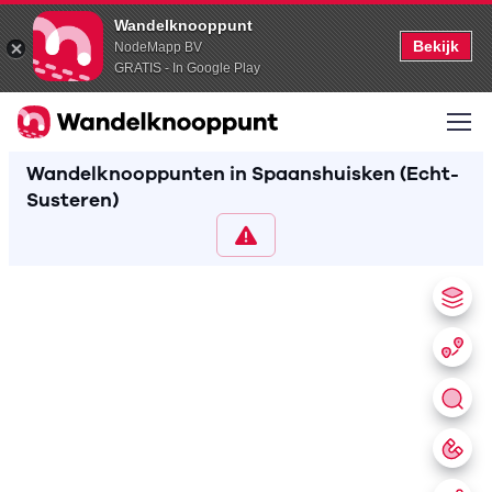
Wandelknooppunt
Bekijk
NodeMapp BV
GRATIS - In Google Play
Wandelknooppunten in Spaanshuisken (Echt-
Susteren)