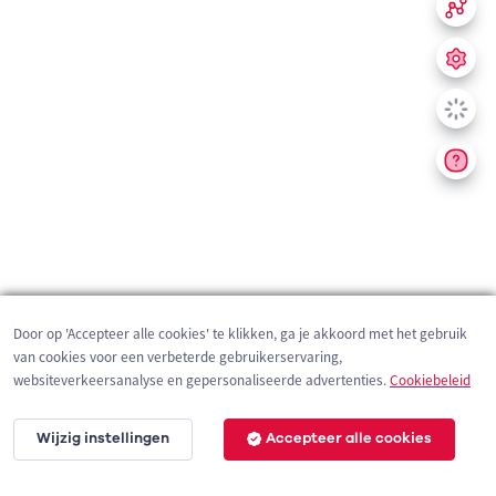
Door op 'Accepteer alle cookies' te klikken, ga je akkoord met het gebruik
van cookies voor een verbeterde gebruikerservaring,
websiteverkeersanalyse en gepersonaliseerde advertenties.
Cookiebeleid
Wijzig instellingen
Accepteer alle cookies
200 m
©
OpenStreetMap
contributors,
Tracestrack