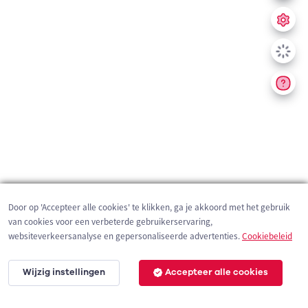
Door op 'Accepteer alle cookies' te klikken, ga je akkoord met het gebruik
van cookies voor een verbeterde gebruikerservaring,
websiteverkeersanalyse en gepersonaliseerde advertenties.
Cookiebeleid
Wijzig instellingen
Accepteer alle cookies
200 m
©
OpenStreetMap
contributors,
Tracestrack