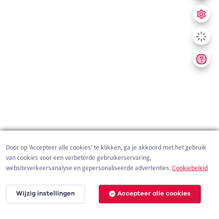
Door op 'Accepteer alle cookies' te klikken, ga je akkoord met het gebruik
van cookies voor een verbeterde gebruikerservaring,
websiteverkeersanalyse en gepersonaliseerde advertenties.
Cookiebeleid
Wijzig instellingen
Accepteer alle cookies
200 m
©
OpenStreetMap
contributors,
Tracestrack