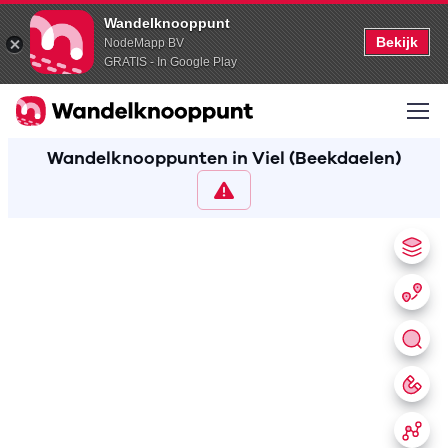
Wandelknooppunt
Bekijk
NodeMapp BV
GRATIS - In Google Play
Wandelknooppunten in Viel (Beekdaelen)