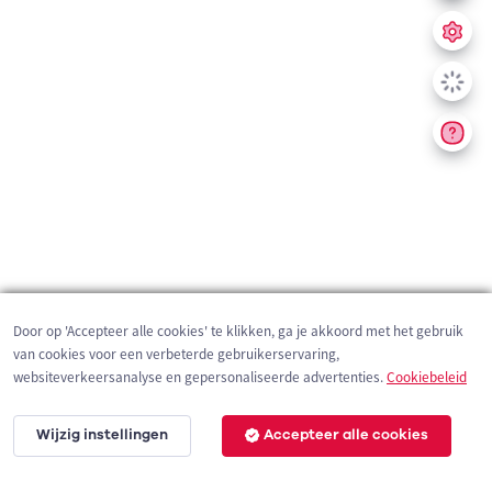
Door op 'Accepteer alle cookies' te klikken, ga je akkoord met het gebruik
van cookies voor een verbeterde gebruikerservaring,
websiteverkeersanalyse en gepersonaliseerde advertenties.
Cookiebeleid
Wijzig instellingen
Accepteer alle cookies
200 m
©
OpenStreetMap
contributors,
Tracestrack