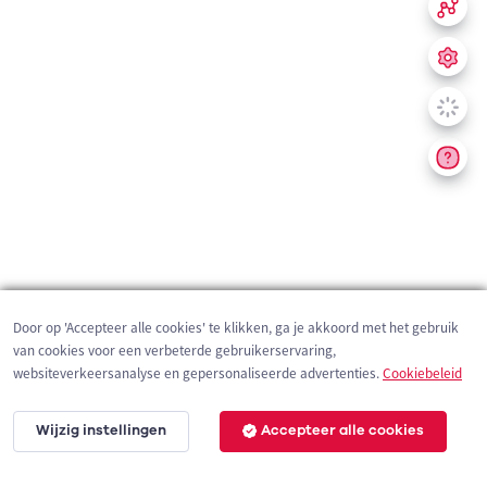
Door op 'Accepteer alle cookies' te klikken, ga je akkoord met het gebruik
van cookies voor een verbeterde gebruikerservaring,
websiteverkeersanalyse en gepersonaliseerde advertenties.
Cookiebeleid
Wijzig instellingen
Accepteer alle cookies
200 m
©
OpenStreetMap
contributors,
Tracestrack