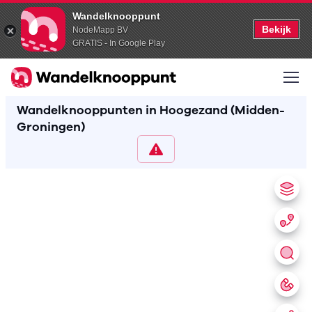
Wandelknooppunt
Bekijk
NodeMapp BV
GRATIS - In Google Play
Wandelknooppunten in Hoogezand (Midden-
Groningen)