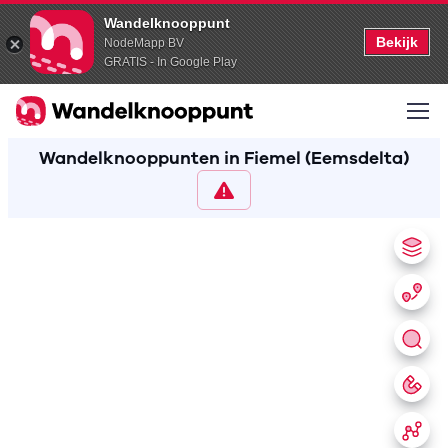
Wandelknooppunt
Bekijk
NodeMapp BV
GRATIS - In Google Play
Wandelknooppunten in Fiemel (Eemsdelta)