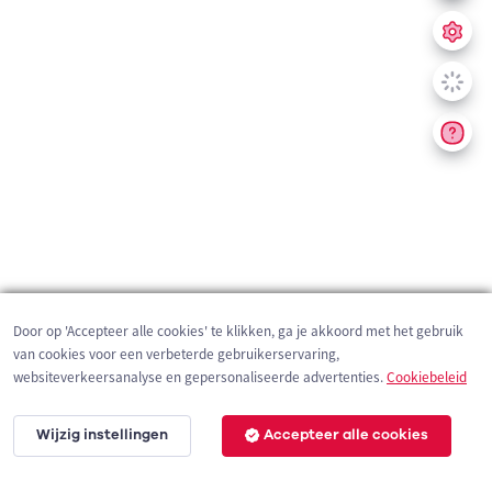
Door op 'Accepteer alle cookies' te klikken, ga je akkoord met het gebruik
van cookies voor een verbeterde gebruikerservaring,
websiteverkeersanalyse en gepersonaliseerde advertenties.
Cookiebeleid
Wijzig instellingen
Accepteer alle cookies
200 m
©
OpenStreetMap
contributors,
Tracestrack