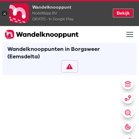
Wandelknooppunt
Bekijk
NodeMapp BV
GRATIS - In Google Play
Wandelknooppunten in Borgsweer
(Eemsdelta)