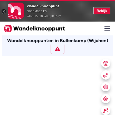
Wandelknooppunt
Bekijk
NodeMapp BV
GRATIS - In Google Play
Wandelknooppunten in Bullenkamp (Wijchen)