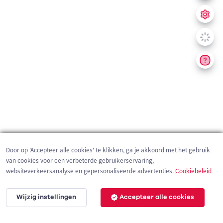
Door op 'Accepteer alle cookies' te klikken, ga je akkoord met het gebruik
van cookies voor een verbeterde gebruikerservaring,
websiteverkeersanalyse en gepersonaliseerde advertenties.
Cookiebeleid
Wijzig instellingen
Accepteer alle cookies
200 m
©
OpenStreetMap
contributors,
Tracestrack