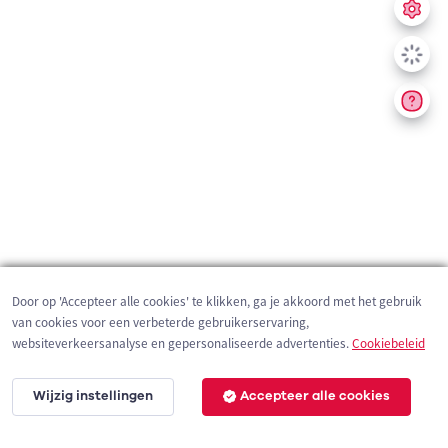
Door op 'Accepteer alle cookies' te klikken, ga je akkoord met het gebruik
van cookies voor een verbeterde gebruikerservaring,
websiteverkeersanalyse en gepersonaliseerde advertenties.
Cookiebeleid
Wijzig instellingen
Accepteer alle cookies
200 m
©
OpenStreetMap
contributors,
Tracestrack