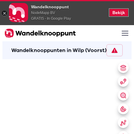
Wandelknooppunt
Bekijk
NodeMapp BV
GRATIS - In Google Play
Wandelknooppunten in Wilp (Voorst)