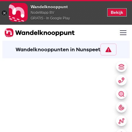
Wandelknooppunt
Bekijk
NodeMapp BV
GRATIS - In Google Play
Wandelknooppunten in Nunspeet