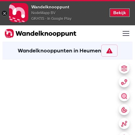
Wandelknooppunt
Bekijk
NodeMapp BV
GRATIS - In Google Play
Wandelknooppunten in Heumen