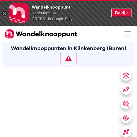
Wandelknooppunt
Bekijk
NodeMapp BV
GRATIS - In Google Play
Wandelknooppunten in Klinkenberg (Buren)