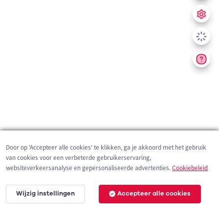
Door op 'Accepteer alle cookies' te klikken, ga je akkoord met het gebruik
van cookies voor een verbeterde gebruikerservaring,
websiteverkeersanalyse en gepersonaliseerde advertenties.
Cookiebeleid
Wijzig instellingen
Accepteer alle cookies
200 m
©
OpenStreetMap
contributors,
Tracestrack