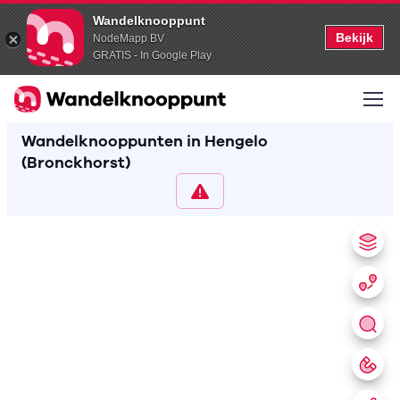
Wandelknooppunt
Bekijk
NodeMapp BV
GRATIS - In Google Play
Wandelknooppunten in Hengelo
(Bronckhorst)