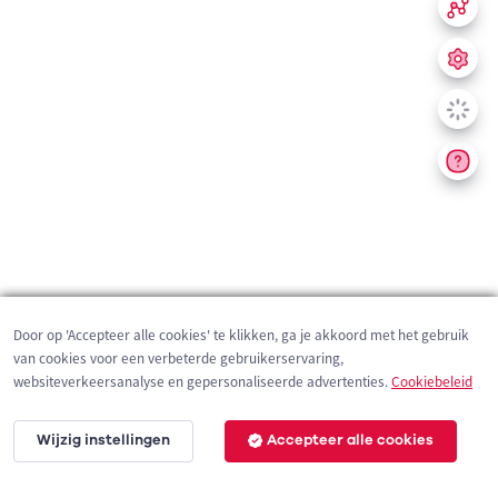
Door op 'Accepteer alle cookies' te klikken, ga je akkoord met het gebruik
van cookies voor een verbeterde gebruikerservaring,
websiteverkeersanalyse en gepersonaliseerde advertenties.
Cookiebeleid
Wijzig instellingen
Accepteer alle cookies
200 m
©
OpenStreetMap
contributors,
Tracestrack