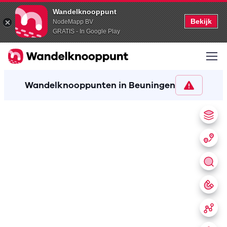
Wandelknooppunt
Bekijk
NodeMapp BV
GRATIS - In Google Play
Wandelknooppunten in Beuningen