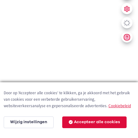
Door op 'Accepteer alle cookies' te klikken, ga je akkoord met het gebruik
van cookies voor een verbeterde gebruikerservaring,
websiteverkeersanalyse en gepersonaliseerde advertenties.
Cookiebeleid
Wijzig instellingen
Accepteer alle cookies
200 m
©
OpenStreetMap
contributors,
Tracestrack