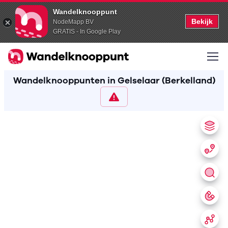
Wandelknooppunt
Bekijk
NodeMapp BV
GRATIS - In Google Play
Wandelknooppunten in Gelselaar (Berkelland)