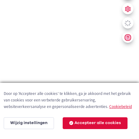
Door op 'Accepteer alle cookies' te klikken, ga je akkoord met het gebruik
van cookies voor een verbeterde gebruikerservaring,
websiteverkeersanalyse en gepersonaliseerde advertenties.
Cookiebeleid
Wijzig instellingen
Accepteer alle cookies
200 m
©
OpenStreetMap
contributors,
Tracestrack