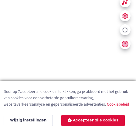
Door op 'Accepteer alle cookies' te klikken, ga je akkoord met het gebruik
van cookies voor een verbeterde gebruikerservaring,
websiteverkeersanalyse en gepersonaliseerde advertenties.
Cookiebeleid
Wijzig instellingen
Accepteer alle cookies
200 m
©
OpenStreetMap
contributors,
Tracestrack