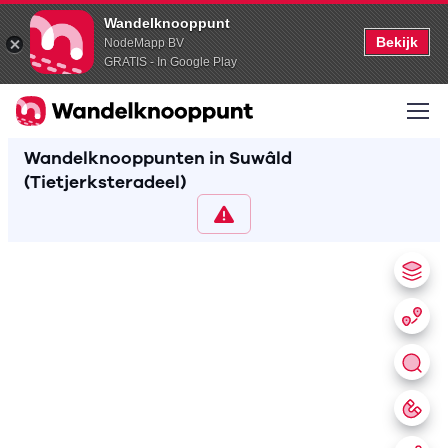
Wandelknooppunt
Bekijk
NodeMapp BV
GRATIS - In Google Play
Wandelknooppunten in Suwâld
(Tietjerksteradeel)