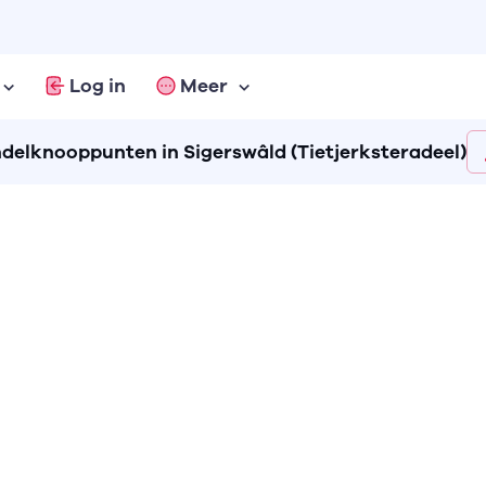
Log in
Meer
delknooppunten in Sigerswâld (Tietjerksteradeel)